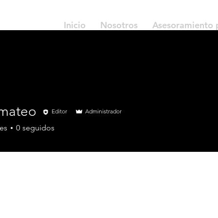
Inicio
Nosotros
Asesoramiento 
mateo
Editor
Administrador
eo
es
0
seguidos