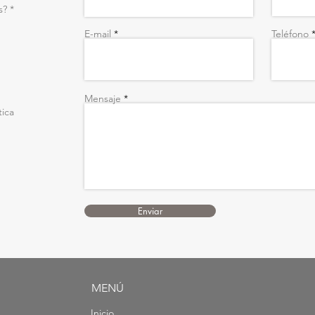
s?
*
E-mail
Teléfono
Mensaje
tica
Enviar
MENÚ
Inicio